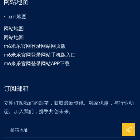
网站地图
xml地图
网站地图
网站地图
m6米乐官网登录网站网页版
m6米乐官网登录网站手机版入口
m6米乐官网登录网站APP下载
订阅邮箱
立即订阅我们的邮箱，获取最新资讯、独家优惠，与行业动
态。加入我们，携手共创未来。