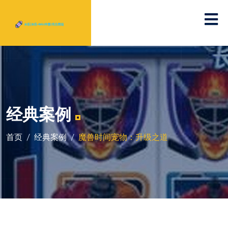
经典案例
首页
经典案例
魔兽时间宠物：升级之道